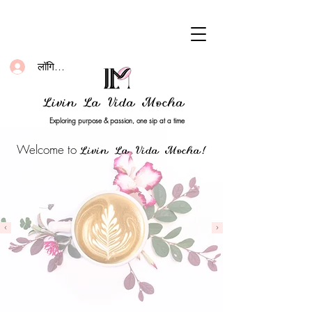
लॉगिन करें
Livin La Vida Mocha
Exploring purpose & passion, one sip at a time
Welcome to
Livin La Vida Mocha!
Home